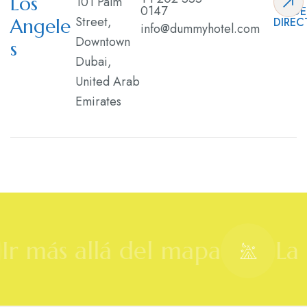
Los
101 Palm
0147
GE
Street,
Angele
DIREC
info@dummyhotel.com
Downtown
s
Dubai,
United Arab
Emirates
Ir más allá del mapa
La 