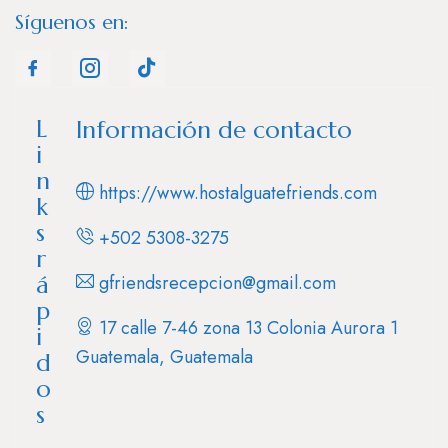
Síguenos en:
L
Información de contacto
i
n
https://www.hostalguatefriends.com
k
s
+502 5308-3275
r
á
gfriendsrecepcion@gmail.com
p
17 calle 7-46 zona 13 Colonia Aurora 1
i
Guatemala, Guatemala
d
o
s