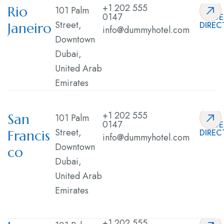
+1 202 555
Rio
101 Palm
0147
GE
Street,
Janeiro
DIREC
info@dummyhotel.com
Downtown
Dubai,
United Arab
Emirates
+1 202 555
San
101 Palm
0147
GE
Street,
Francis
DIREC
info@dummyhotel.com
Downtown
co
Dubai,
United Arab
Emirates
+1 202 555