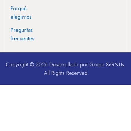
Porqué
elegirnos
Preguntas
frecuentes
Copyright © 2026 Desarrollado por
Grupo SiGNUs
.
All Rights Reserved